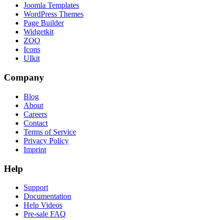
Joomla Templates
WordPress Themes
Page Builder
Widgetkit
ZOO
Icons
UIkit
Company
Blog
About
Careers
Contact
Terms of Service
Privacy Policy
Imprint
Help
Support
Documentation
Help Videos
Pre-sale FAQ